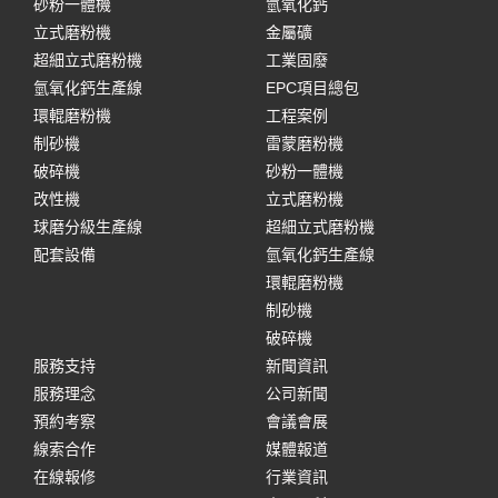
砂粉一體機
氫氧化鈣
立式磨粉機
金屬礦
超細立式磨粉機
工業固廢
氫氧化鈣生產線
EPC項目總包
環輥磨粉機
工程案例
制砂機
雷蒙磨粉機
破碎機
砂粉一體機
改性機
立式磨粉機
球磨分級生產線
超細立式磨粉機
配套設備
氫氧化鈣生產線
環輥磨粉機
制砂機
破碎機
服務支持
新聞資訊
服務理念
公司新聞
預約考察
會議會展
線索合作
媒體報道
在線報修
行業資訊