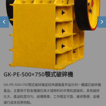
Previous
Ne
GK-PE-500×750顎式破碎機
GK-PE-500×750顎式破碎機是桂林礦機最早設計的一種礦石破碎機
產品，主要用于對各種礦石與大塊物料的中等粒度破碎，具有破碎
比大、產品粒度均勻、結構簡單、工作穩定可靠、維修簡便、設備
運行成本低等特點。