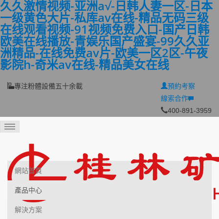
久久激情视频-亚洲a√-日韩人妻一区-日本
一级黄色大片-私库av在线-精品无码三级
在线观看视频-91视频免费入口-国产日韩
欧美在线播放-青娱乐国产盛宴-99久久亚
洲精品-在线免费av片-欧美一区2区-午夜
影院h-奇米av在线-精品美女在线
專注粉體設備五十余載
預約考察
線索合作
400-891-3959
網站首頁
產品中心
解決方案