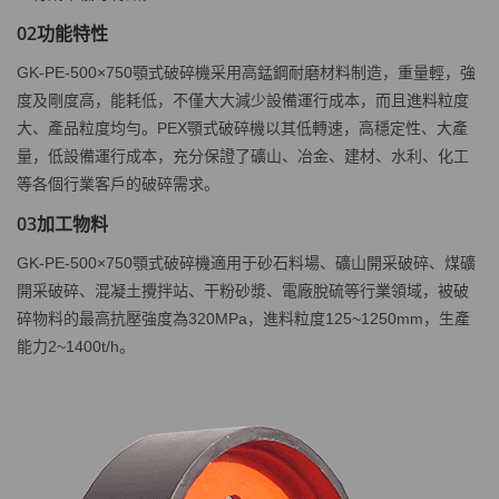
02
功能特性
GK-PE-500×750顎式破碎機采用高錳鋼耐磨材料制造，重量輕，強
度及剛度高，能耗低，不僅大大減少設備運行成本，而且進料粒度
大、產品粒度均勻。PEX顎式破碎機以其低轉速，高穩定性、大產
量，低設備運行成本，充分保證了礦山、冶金、建材、水利、化工
等各個行業客戶的破碎需求。
03
加工物料
GK-PE-500×750顎式破碎機適用于砂石料場、礦山開采破碎、煤礦
開采破碎、混凝土攪拌站、干粉砂漿、電廠脫硫等行業領域，被破
碎物料的最高抗壓強度為320MPa，進料粒度125~1250mm，生產
能力2~1400t/h。