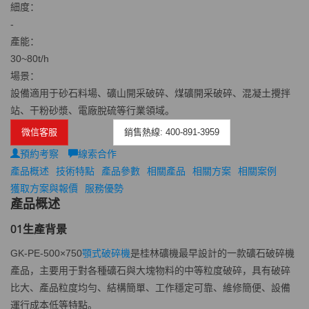
細度：
-
產能：
30~80t/h
場景：
設備適用于砂石料場、礦山開采破碎、煤礦開采破碎、混凝土攪拌
站、干粉砂漿、電廠脫硫等行業領域。
微信客服
銷售熱線: 400-891-3959
預約考察
線索合作
產品概述
技術特點
產品參數
相關產品
相關方案
相關案例
獲取方案與報價
服務優勢
產品概述
01
生產背景
GK-PE-500×750
顎式破碎機
是桂林礦機最早設計的一款礦石破碎機
產品，主要用于對各種礦石與大塊物料的中等粒度破碎，具有破碎
比大、產品粒度均勻、結構簡單、工作穩定可靠、維修簡便、設備
運行成本低等特點。